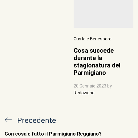
Gusto e Benessere
Cosa succede
durante la
stagionatura del
Parmigiano
20 Gennaio 2023
by
Redazione
Navigazione
Previous
Precedente
articoli
Post
Con cosa è fatto il Parmigiano Reggiano?