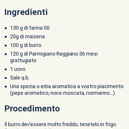
Ingredienti
130 g di farina 00
20g di maizena
100 g di burro
120 g di Parmigiano Reggiano 36 mesi
grattugiato
1 uovo
Sale q.b.
Una spezia o erba aromatica a vostro piacimento
(pepe aromatico, noce moscata, rosmarino…)
Procedimento
Il burro dev’essere molto freddo, tenetelo in frigo