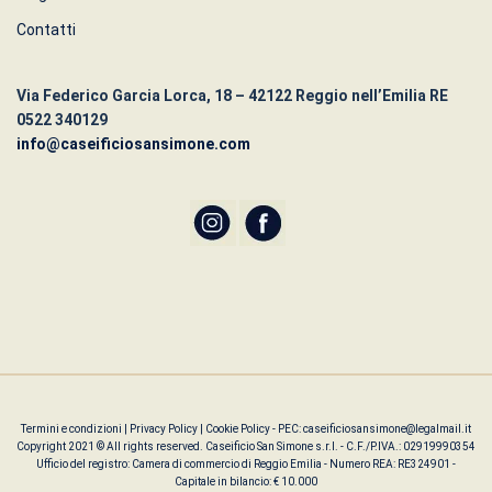
Contatti
Via Federico Garcia Lorca, 18 – 42122 Reggio nell’Emilia RE
0522 340129
info@caseificiosansimone.com
Termini e condizioni
|
Privacy Policy
|
Cookie Policy
- PEC: caseificiosansimone@legalmail.it
Copyright 2021 © All rights reserved. Caseificio San Simone s.r.l. - C.F./P.IVA.: 02919990354
Ufficio del registro: Camera di commercio di Reggio Emilia - Numero REA: RE324901 -
Capitale in bilancio: € 10.000