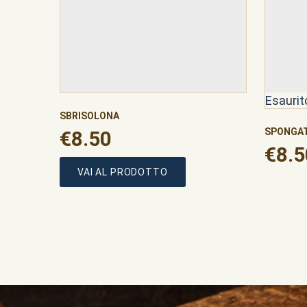
Esaurit
SBRISOLONA
SPONGA
€
€
8.50
8.50
€
€
8.5
8.5
VAI AL PRODOTTO