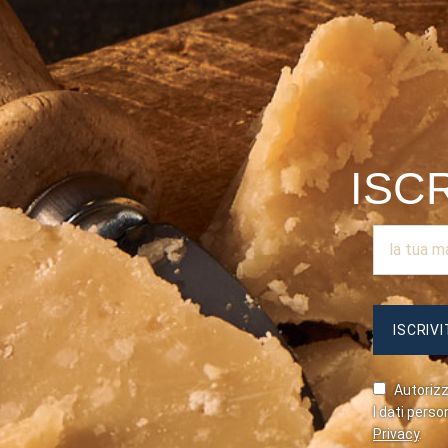
ISC
Autorizzo
I dati perso
Privacy
.