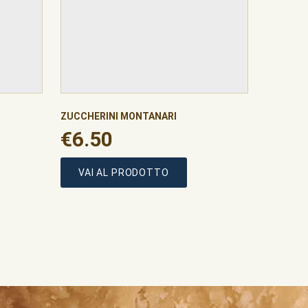
ZUCCHERINI MONTANARI
€
€
6.50
6.50
VAI AL PRODOTTO